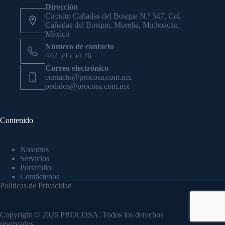
Dirección
Circuito Cañadas del Bosque N.º 547, Col.
Cañadas del Bosque, Morelia, Michoacán,
México
Número de contacto
442 595 54 76
Correo electrónico
contacto@procosa.com.mx
pedidos@procosa.com.mx
Contenido
Nosotros
Servicios
Portafolio
Contáctenos
Politicas de Privacidad
Copyright © 2026 PROCOSA. Todos los derechos
reservados